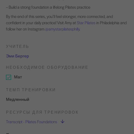
– Build a strong foundation a lifelong Pilates practice
By the end of this series, you’ll feel stronger, more connected, and
confident in your daily practice! Visit Amy at
Star Pilates
in Philadelphia and
follow her on Instagram
@amystarpilatesphilly
.
УЧИТЕЛЬ
Эми Бергер
НЕОБХОДИМОЕ ОБОРУДОВАНИЕ
Мат
ТЕМП ТРЕНИРОВКИ
Медленный
РЕСУРСЫ ДЛЯ ТРЕНИРОВОК
Transcript - Pilates Foundations