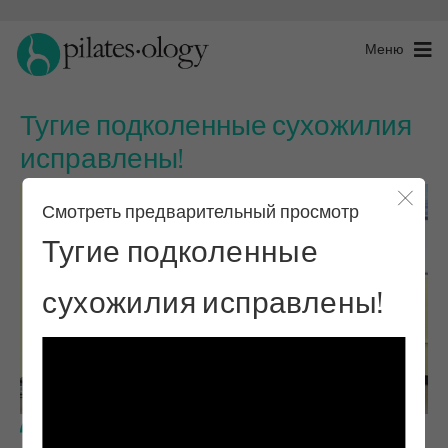
Меню
Тугие подколенные сухожилия
исправлены!
Смотреть предварительный просмотр
Закры
Тугие подколенные
сухожилия исправлены!
Базовый уровень