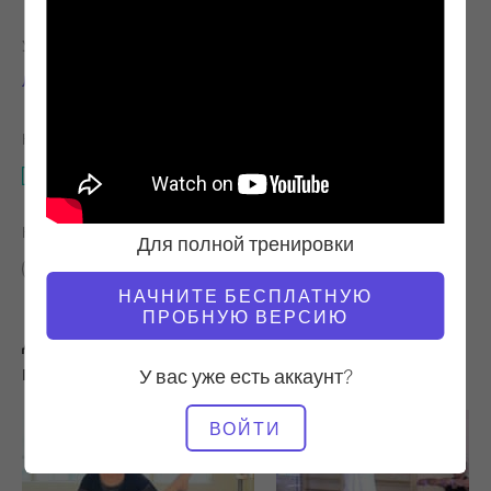
УЧИТЕЛЬ
ТЕМП ТРЕНИРОВКИ
Лорен Стивен
Стабильный
НЕОБХОДИМОЕ ОБОРУДОВАНИЕ
Реформер
НАЙТИ ПОХОЖИЕ КЛАССЫ ДЛЯ
Для полной тренировки
Основные
10 - 20 мин
Реформер
НАЧНИТЕ БЕСПЛАТНУЮ
ПРОБНУЮ ВЕРСИЮ
Другие тренировки, которые вам могут
понравиться
У вас уже есть аккаунт?
ВОЙТИ