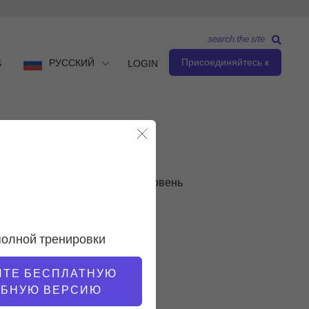
search the site
Присоединяйтесь к
РУССКИЙ
S
LOGIN
Закрыть модальное окно
Промежуточный уровень
УЧИТЕЛЬ
полной тренировки
Юми Шайн Седжвик
ИТЕ БЕСПЛАТНУЮ
ОБНУЮ ВЕРСИЮ
ТЕМП ТРЕНИРОВКИ