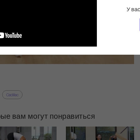
У вас
Cadillac
рые вам могут понравиться