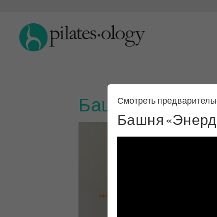
Башня «Энердж
Смотреть предваритель
Башня «Энерд