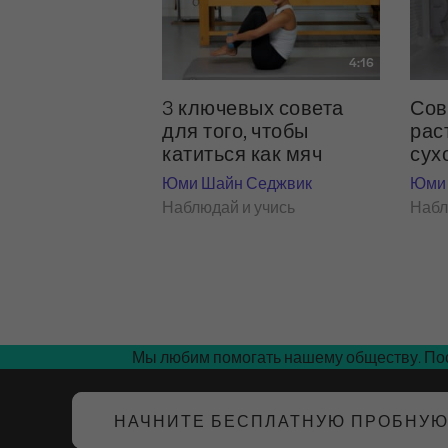
4:16
3 ключевых совета
Сов
для того, чтобы
рас
катиться как мяч
сух
Юми Шайн Седжвик
Юми 
Наблюдай и учись
Набл
Мы любим помогать нашему обществу. Пос
НАЧНИТЕ БЕСПЛАТНУЮ ПРОБНУ