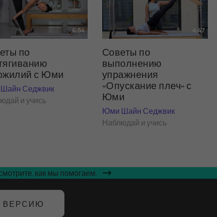
6:54
4:47
еты по
Советы по
тягиванию
выполнению
ожилий с Юми
упражнения
«Опускание плеч» с
Шайн Седжвик
Юми
юдай и учись
Юми Шайн Седжвик
Наблюдай и учись
мотрите, как мы помогаем.
Ю ВЕРСИЮ