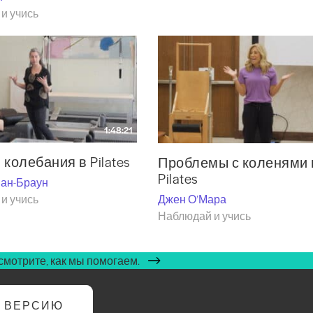
и учись
1:48:21
 колебания в Pilates
Проблемы с коленями 
Pilates
ман-Браун
Джен О’Мара
и учись
Наблюдай и учись
мотрите, как мы помогаем.
Ю ВЕРСИЮ