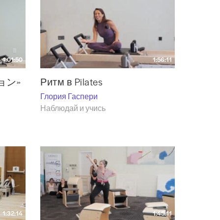
1:01:50
1:56:11
ション»
Ритм в Pilates
Глория Гаспери
Наблюдай и учись
1:32:14
1:45:11