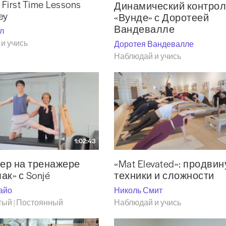
 First Time Lessons
Динамический контрол
ey
«Вунде» с Доротеей
Вандевалле
л
и учись
Доротея Вандевалле
Наблюдай и учись
1:02:43
ер на тренажере
«Mat Elevated»: продви
ак» с Sonjé
техники и сложности
айо
Николь Смит
ый | Постоянный
Наблюдай и учись