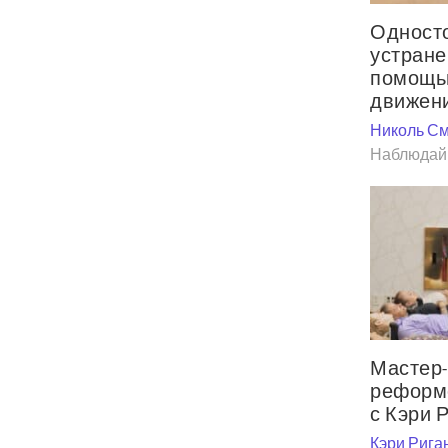
Одност
устране
помощь
движен
Николь С
Наблюдай 
Мастер-
реформ
с Кэри 
Кэри Рига