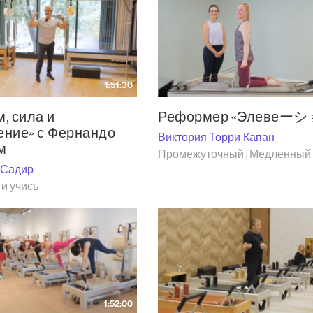
1:51:30
, сила и
Реформер «Элевеー
ние» с Фернандо
Виктория Торри-Капан
м
Промежуточный | Медленный
 Садир
и учись
1:52:00