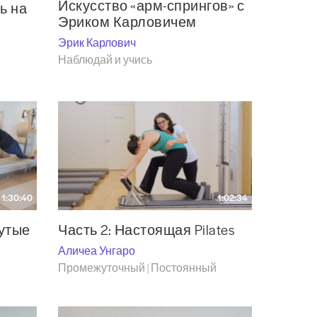
Искусство «арм-спрингов» с
ь на
Эриком Карловичем
Эрик Карлович
Наблюдай и учись
1:30:40
1:02:34
нутые
Часть 2: Настоящая Pilates
Аличеа Унгаро
Промежуточный | Постоянный