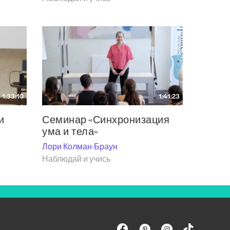
1:33:10
1:41:23
и
Семинар «Синхронизация
ума и тела»
Лори Колман-Браун
Наблюдай и учись