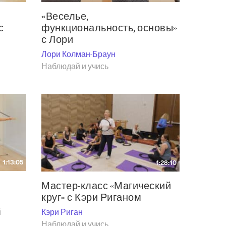
«Веселье,
с
функциональность, основы»
с Лори
Лори Колман-Браун
Наблюдай и учись
1:13:05
1:28:10
Мастер-класс «Магический
круг» с Кэри Риганом
Кэри Риган
й
Наблюдай и учись