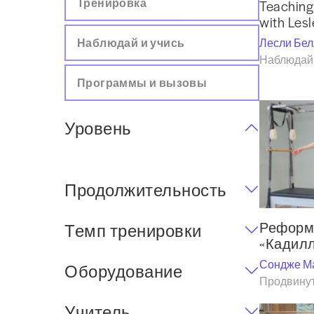
Тренировка
Teaching
with Lesl
Наблюдай и учись
Лесли Бел
Наблюдай 
Программы и вызовы
Уровень
Продолжительность
Реформ
Темп тренировки
«Кадилл
Сондже М
Оборудование
Продвинут
Учитель