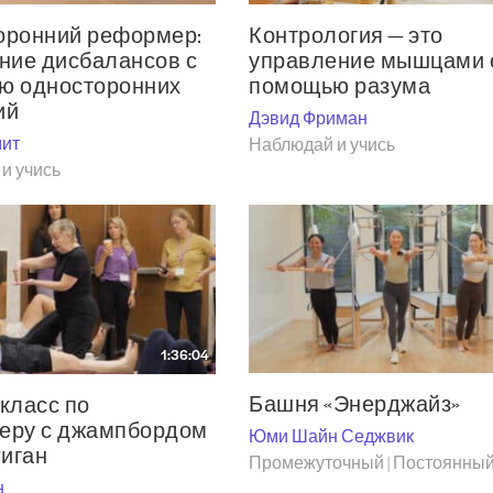
оронний реформер:
Контрология — это
ние дисбалансов с
управление мышцами 
ю односторонних
помощью разума
ий
Дэвид Фриман
мит
Наблюдай и учись
и учись
1:36:04
Башня «Энерджайз»
класс по
еру с джампбордом
Юми Шайн Седжвик
Риган
Промежуточный | Постоянны
н