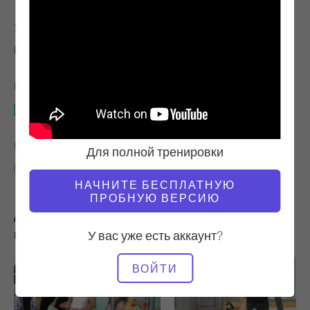
УЧИТЕЛЬ
ВРЕМЯ ВИДЕО
Брук Сайлер
42:35
НЕОБХОДИМОЕ ОБОРУДОВАНИЕ
Коврик с волшебным кругом
НАЙТИ ПОХОЖИЕ КЛАССЫ ДЛЯ
Для полной тренировки
40 - 50 мин
Коврик с волшебным кругом
НАЧНИТЕ БЕСПЛАТНУЮ
ПРОБНУЮ ВЕРСИЮ
Другие тренировки, которые вам могут
понравиться
У вас уже есть аккаунт?
ВОЙТИ