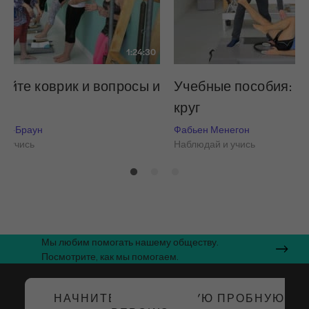
1:24:30
уйте коврик и вопросы и
Учебные пособия: 
круг
ман-Браун
Фабьен Менегон
и учись
Наблюдай и учись
Мы любим помогать нашему обществу.
Посмотрите, как мы помогаем.
НАЧНИТЕ БЕСПЛАТНУЮ ПРОБНУЮ