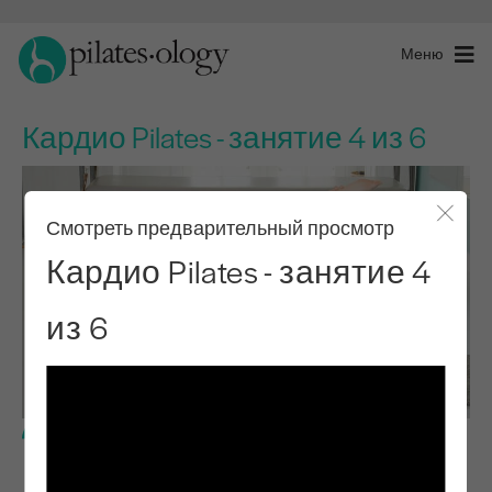
Меню
Кардио Pilates - занятие 4 из 6
Смотреть предварительный просмотр
Закры
Кардио Pilates - занятие 4
из 6
Промежуточный уровень