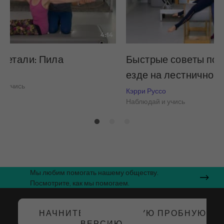
4:14
 детали: Пила
Быстрые советы по 
езде на лестничном
со
и учись
Кэрри Руссо
Наблюдай и учись
Мы любим помогать нашему обществу.
Посмотрите, как мы помогаем.
НАЧНИТЕ БЕСПЛАТНУЮ ПРОБНУЮ
ВЕРСИЮ