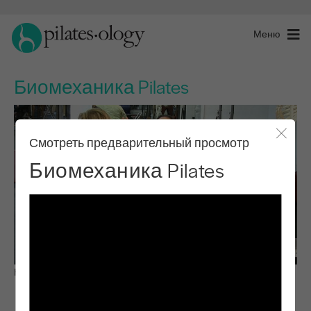
Меню
Биомеханика Pilates
Смотреть предварительный просмотр
Закры
Биомеханика Pilates
Наблюдай и учись