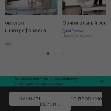
01:10:27
 комплект
Оригинальный рефо
ального реформера
Джей Граймс
Наблюдай и учись
ймс
и учись
Мы любим помогать нашему обществу.
Посмотрите, как мы помогаем.
НАЧНИТЕ БЕСПЛАТНУЮ ПРОБНУЮ
ВЕРСИЮ