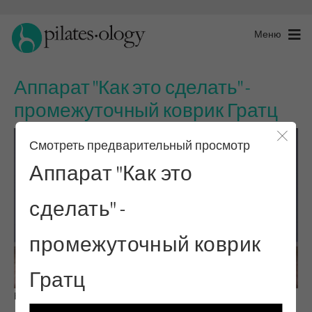
Меню
Аппарат "Как это сделать" -
промежуточный коврик Гратц
Смотреть предварительный просмотр
Закры
Аппарат "Как это
сделать" -
промежуточный коврик
Гратц
Наблюдай и учись