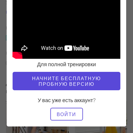
УЧИТЕЛЬ
ТЕМП ТРЕНИРОВКИ
Николь Смит
Стабильный
НЕОБХОДИМОЕ ОБОРУДОВАНИЕ
Прыжковая доска
НАЙТИ ПОХОЖИЕ КЛАССЫ ДЛЯ
Промежуточный
10 - 20 мин
Прыжковая доска
Для полной тренировки
НАЧНИТЕ БЕСПЛАТНУЮ
Другие тренировки, которые вам могут
ПРОБНУЮ ВЕРСИЮ
понравиться
У вас уже есть аккаунт?
ВОЙТИ