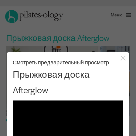
Меню
Прыжковая доска Afterglow
Смотреть предварительный просмотр
Закры
Прыжковая доска
Afterglow
Промежуточный уровень