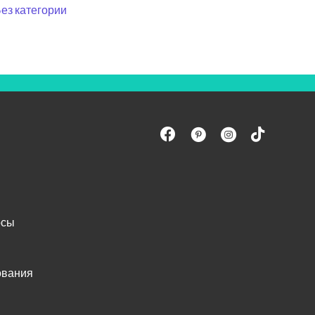
ез категории
осы
ования