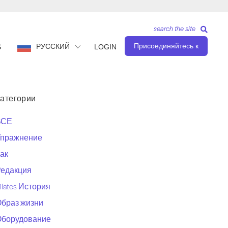
search the site
Присоединяйтесь к
РУССКИЙ
S
LOGIN
атегории
ВСЕ
Упражнение
ак
едакция
ilates История
браз жизни
Оборудование