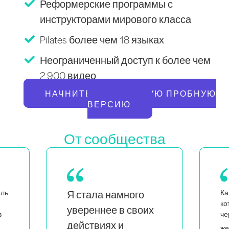
Реформерские программы с
инструкторами мирового класса
Pilates более чем 18 языках
Неограниченный доступ к более чем
2 900 видео
НАЧНИТЕ БЕСПЛАТНУЮ ПРОБНУЮ
ВЕРСИЮ
От сообщества
Как мама близнецов,
Ка
которая также является
х
н
чернокожей и квир-
л
я вижу, что
женщиной,