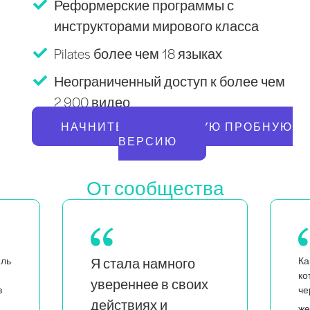
Реформерские программы с
инструкторами мирового класса
Pilates более чем 18 языках
Неограниченный доступ к более чем
2 900 видео
НАЧНИТЕ БЕСПЛАТНУЮ ПРОБНУЮ
ВЕРСИЮ
От сообщества
Как мама близнецов,
Ка
которая также является
х
н
чернокожей и квир-
л
я вижу, что
женщиной,