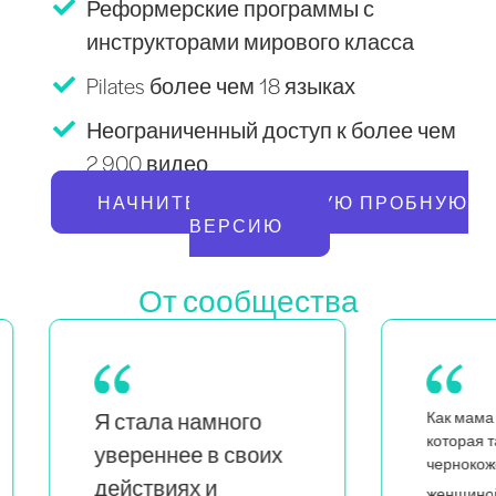
Реформерские программы с
инструкторами мирового класса
Pilates более чем 18 языках
Неограниченный доступ к более чем
2 900 видео
НАЧНИТЕ БЕСПЛАТНУЮ ПРОБНУЮ
ВЕРСИЮ
От сообщества
Как мама близнецов,
Ка
которая также является
х
н
чернокожей и квир-
л
я вижу, что
женщиной,