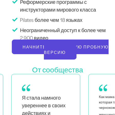
Реформерские программы с
инструкторами мирового класса
Pilates более чем 18 языках
Неограниченный доступ к более чем
2 900 видео
НАЧНИТЕ БЕСПЛАТНУЮ ПРОБНУЮ
ВЕРСИЮ
От сообщества
Как мама близнецов,
Ка
которая также является
х
н
чернокожей и квир-
л
я вижу, что
женщиной,