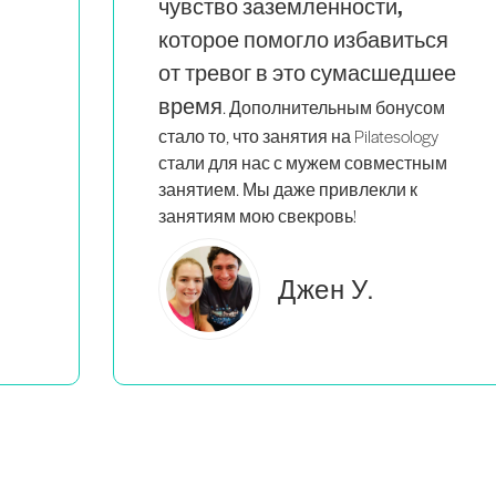
стоит каждого пенни.
ся
шее
ом
y
ым
Брук С.