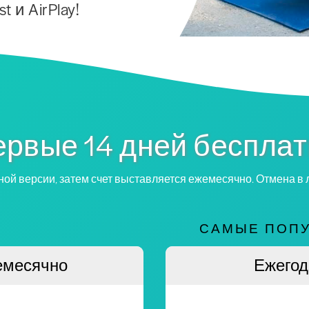
 и AirPlay!
рвые 14 дней беспла
ной версии, затем счет выставляется ежемесячно. Отмена в
САМЫЕ ПОП
емесячно
Ежегод