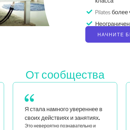
класса
Pilates более
Неограниченн
НАЧНИТЕ 
От сообщества
Как мама близнецов, которая также
является чернокожей и квир-
я вижу, что люди,
женщиной,