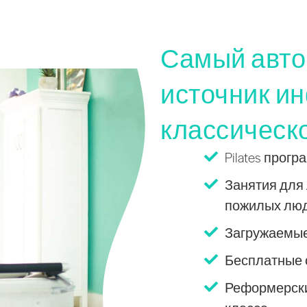
Самый авто
источник и
классическо
Pilates про
Занятия для 
пожилых люде
Загружаемые
Бесплатные с
Реформерски