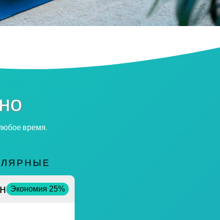
тно
 любое время.
УЛЯРНЫЕ
но
Экономия 25%