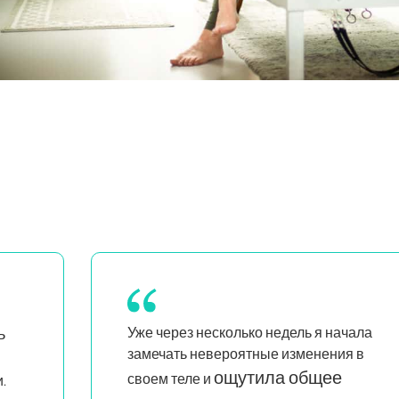
чала
Я стала намного увереннее в
я в
своих действиях и занятиях.
Это невероятно познавательно и