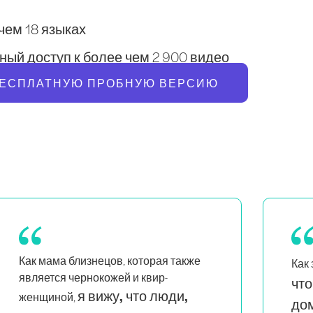
 чем 18 языках
ый доступ к более чем 2 900 видео
БЕСПЛАТНУЮ ПРОБНУЮ ВЕРСИЮ
мне нравится,
Pil
Как занятой маме,
что здесь легко заниматься
про
сес
дома
. А прогрессии заставляют