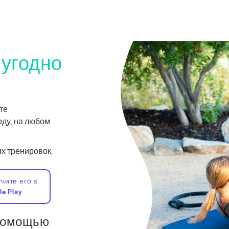
 угодно
те
оду, на любом
х тренировок,
чите его в
le Play
 помощью