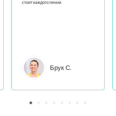
похожие на меня, преподают
грамотно и увлеченно
, и это
помогает мне почувствовать, что я не
единственная, кто делает то, что я
делаю.
Эверлея Б.