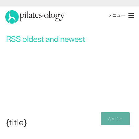
メニュー
RSS oldest and newest
{title}
WATCH