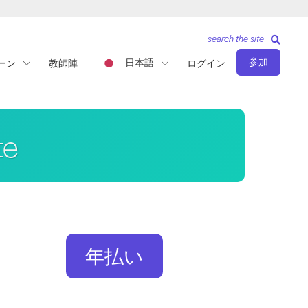
search the site
参加
日本語
ーン
教師陣
ログイン
te
年払い