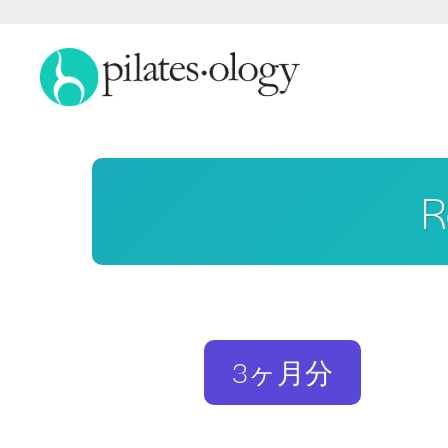
R
3ヶ月分