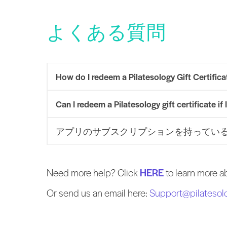
よくある質問
How do I redeem a Pilatesology Gift Certifica
Can I redeem a Pilatesology gift certificate i
アプリのサブスクリプションを持っている場合、P
Need more help? Click
HERE
to learn more ab
Or send us an email here:
Support@pilatesol