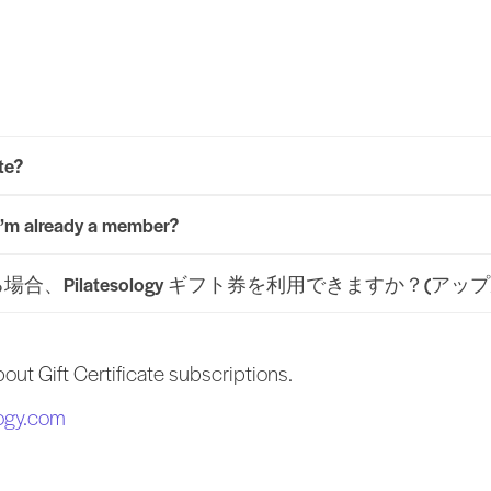
te?
f I’m already a member?
ilatesology ギフト券を利用できますか？(アップル
out Gift Certificate subscriptions.
ogy.com