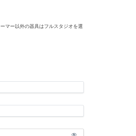
ーマー以外の機材については「フルスタジオ」を選択してくだ
ォーマー以外の器具はフルスタジオを選