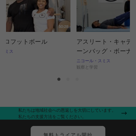
50:28
tes プロフットボール
アスリート・キャデ
ーンバッグ・ボーナ
・スミス
習
ニコール・スミス
観察と学習
私たちは地域社会への恩返しを大切にしています。
私たちの支援方法をご覧ください。
無料トライアル開始