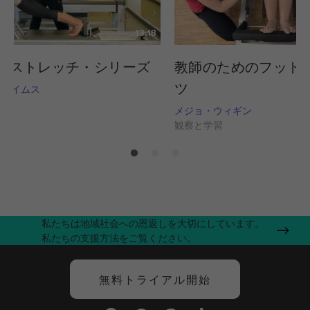
13:18
・ストレッチ・シリーズ
教師のためのフット
ツ
グライムス
習
メジョ・ウィギン
観察と学習
私たちは地域社会への恩返しを大切にしています。
私たちの支援方法をご覧ください。
無料トライアル開始