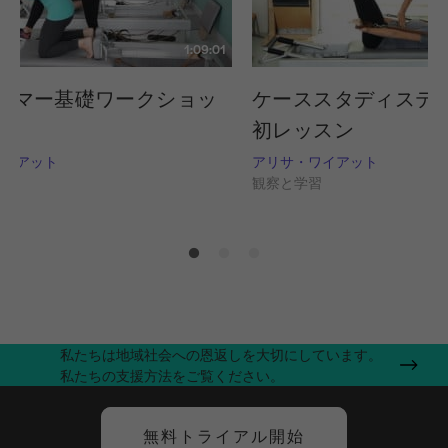
1:09:01
ーマー基礎ワークショッ
ケーススタディステ
導
初レッスン
ワイアット
アリサ・ワイアット
習
観察と学習
私たちは地域社会への恩返しを大切にしています。
私たちの支援方法をご覧ください。
無料トライアル開始