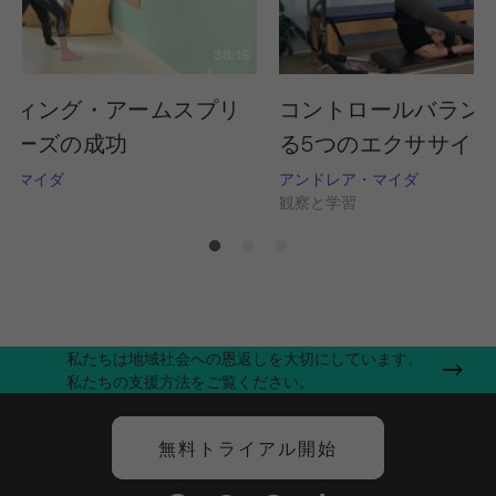
38:16
ディング・アームスプリ
コントロールバラン
リーズの成功
る5つのエクササイズ
ア・マイダ
アンドレア・マイダ
習
観察と学習
私たちは地域社会への恩返しを大切にしています。
私たちの支援方法をご覧ください。
無料トライアル開始