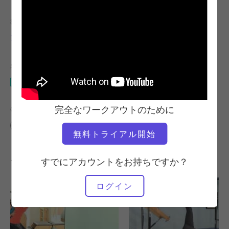
教師
ワークアウトのテンポ
アンドレア・マイダ
速い
必要な機材
マット
完全なワークアウトのために
の類似クラスを検索
上級
10～20分
マット
無料トライアル開始
その他のワークアウト
すでにアカウントをお持ちですか？
ログイン