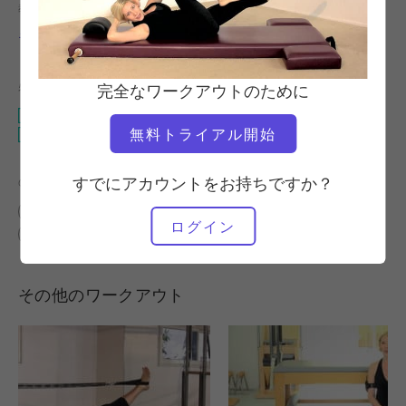
教師
ワークアウトのテンポ
モリー・ナイルズ・レンショウ
安定している
必要な機材
完全なワークアウトのために
マット
無料トライアル開始
アームウェイトまたはレッグウェイト付きマット
すでにアカウントをお持ちですか？
の類似クラスを検索
中級
30～40分
マット
ログイン
アームウェイトまたはレッグウェイト付きマット
その他のワークアウト