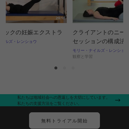
29:18
ラックの妊娠エクストラ
クライアントのニー
セッションの構成法
ナイルズ・レンショウ
習
モリー・ナイルズ・レンショウ
観察と学習
私たちは地域社会への恩返しを大切にしています。
私たちの支援方法をご覧ください。
無料トライアル開始