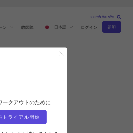
search the site
参加
日本語
ーン
教師陣
ログイン
モーダルを閉じる
上級レベル
教師
ワークアウトのために
カティ・ロス ナッシュ
料トライアル開始
ワークアウトのテンポ