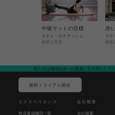
34:12
中級マットの目標
赤
カティ・ロス ナッシュ
カテ
観察と学習
観察
私たちは地域社会への恩返しを大切にして
無料トライアル開始
エクスペリエンス
会社概要
教員養成機関一覧
会社概要