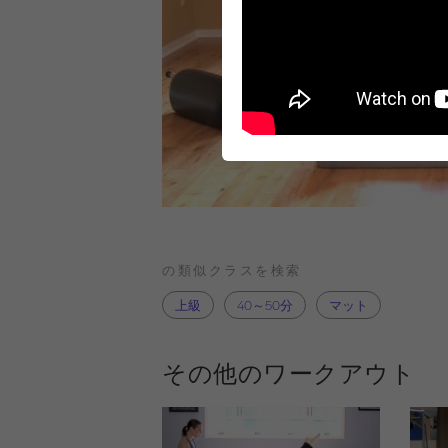
の類似クラスを検索
上級
40～50分
マット
その他のワークアウト