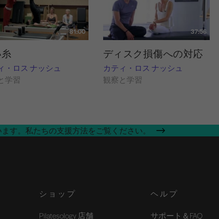
81:00
37:56
い糸
ディスク損傷への対応
ィ・ロス ナッシュ
カティ・ロス ナッシュ
と学習
観察と学習
います。私たちの支援方法をご覧ください。
ショップ
ヘルプ
Pilatesology 店舗
サポート＆FAQ