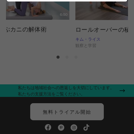
6:50
学ぶカニの解体術
ロールオーバーの秘
イス
キム・ライス
習
観察と学習
私たちは地域社会への恩返しを大切にしています。
私たちの支援方法をご覧ください。
無料トライアル開始