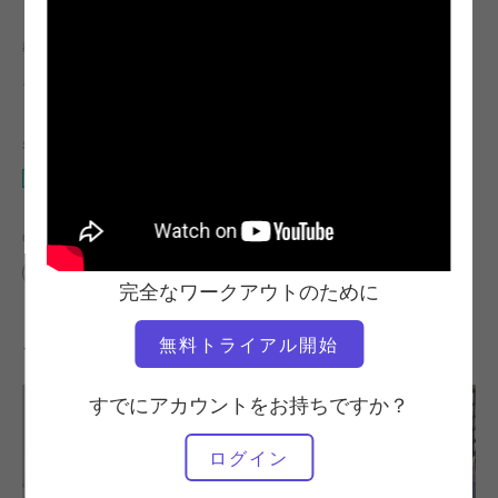
教師
ワークアウトのテンポ
キム・ライス
安定している
必要な機材
マット
の類似クラスを検索
上級
20～30分
マット
完全なワークアウトのために
無料トライアル開始
その他のワークアウト
すでにアカウントをお持ちですか？
ログイン