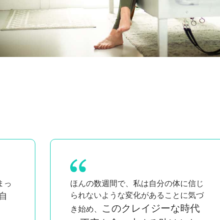
信じ
キューイングやクラスに自信
気づ
が持てるようになったよ。
とて
代
も勉強になるし、お金を払う価値があ