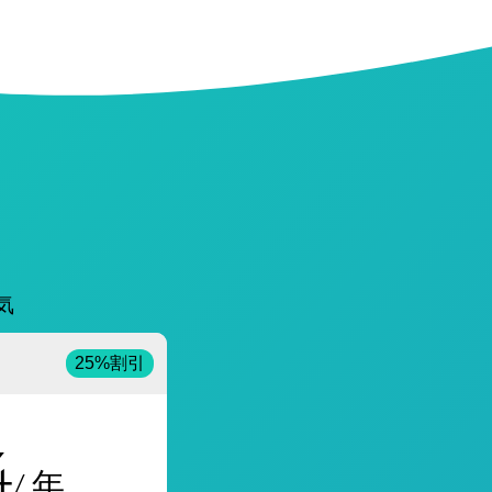
気
25%割引
4
/ 年