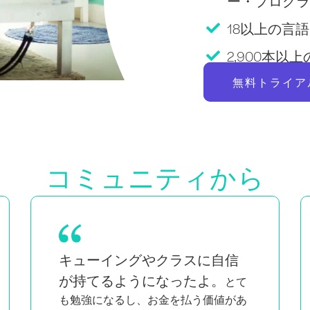
ー・プログラ
18以上の言語Pi
2,900本
無料トライア
コミュニティから
双子の母親であり、黒人でクィアの女
私と同じよ
性でもある私にとって、
うな人たちが知的で情熱的に