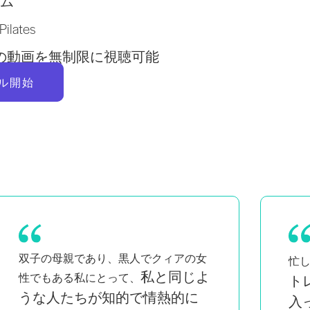
ム
lates
以上の動画を無制限に視聴可能
ル開始
自宅で簡単に
Pi
忙しい母親として、
トレーニングできるのが気に
も
入って
り
います。毎日通い続けること