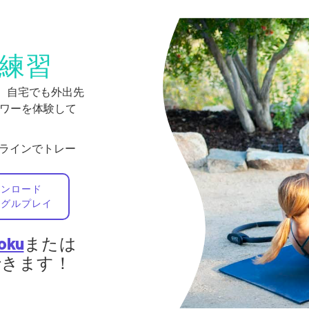
練習
で。自宅でも外出先
身パワーを体験して
フラインでトレー
ウンロード
ーグルプレイ
oku
または
視聴できます！