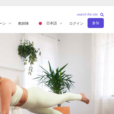
search the site
参加
日本語
ーン
教師陣
ログイン