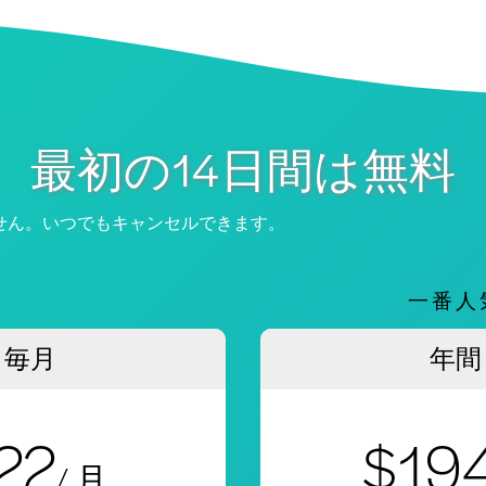
最初の14日間は無料
せん。いつでもキャンセルできます。
一番人
毎月
年間
22
$19
/ 月