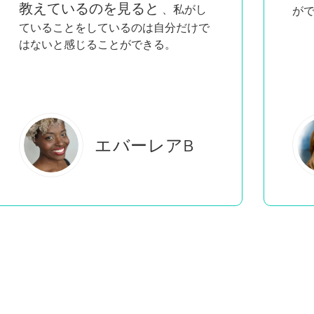
具
ができる！
ト
学
エステル・S