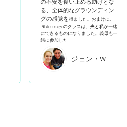
な
る。
ン
、
が一緒
も一
ブルック・C