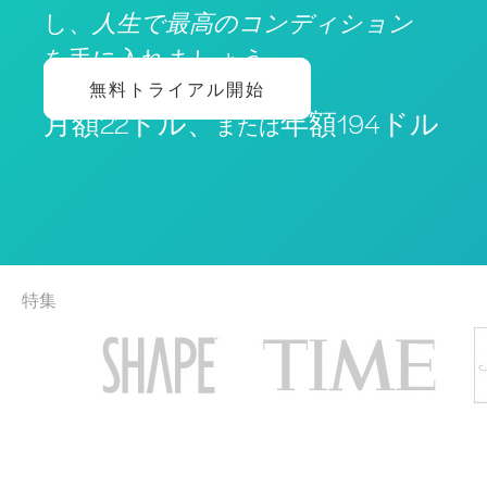
し、
人生で最高のコンディション
を手に入れましょう
無料トライアル開始
月額22ドル、
年額194ドル
または
特集