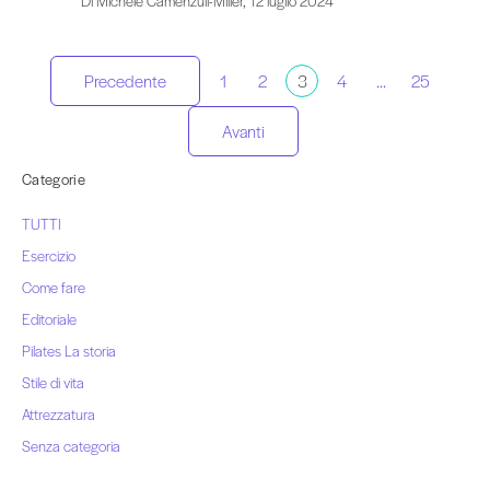
Di Michele Camenzuli-Miller, 12 luglio 2024
Paginazione
Precedente
1
2
3
4
...
25
dei
Avanti
Categorie
messaggi
TUTTI
Esercizio
Come fare
Editoriale
Pilates La storia
Stile di vita
Attrezzatura
Senza categoria