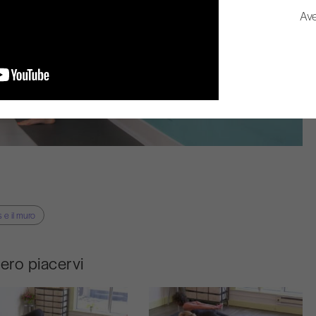
Ave
 e il muro
bero piacervi