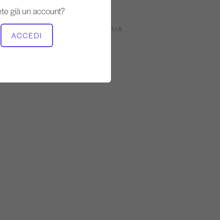
Lento
te già un account?
ATTREZZATURA NECESSARIA
ACCEDI
Standing Pilates e il muro