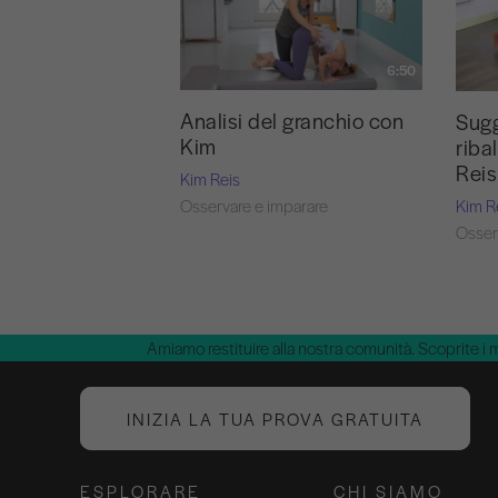
6:50
Analisi del granchio con
Sugg
Kim
riba
Reis
Kim Reis
Kim R
Osservare e imparare
Osser
Amiamo restituire alla nostra comunità. Scoprite i 
INIZIA LA TUA PROVA GRATUITA
ESPLORARE
CHI SIAMO