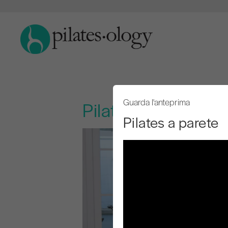
Guarda l'anteprima
Pilates a parete
Pilates a parete