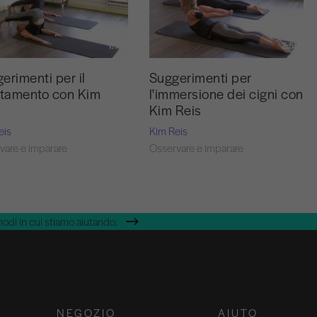
1:18
2:58
erimenti per il
Suggerimenti per
ltamento con Kim
l'immersione dei cigni con
Kim Reis
eis
Kim Reis
vare e imparare
Osservare e imparare
modi in cui stiamo aiutando.
NEGOZIO
AIUTO