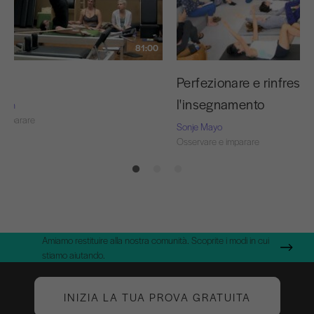
81:00
sso
Perfezionare e rinfresc
l'insegnamento
Nash
 imparare
Sonje Mayo
Osservare e imparare
Amiamo restituire alla nostra comunità. Scoprite i modi in cui
stiamo aiutando.
INIZIA LA TUA PROVA GRATUITA