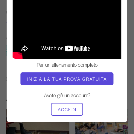
INSEGNANTE
TEMPO DI VIDEO
Jay Grimes
02:08:45
ATTREZZATURA NECESSARIA
Studio intero
Tensimetro del collo
Per un allenamento completo
TROVA CLASSI SIMILI PER
INIZIA LA TUA PROVA GRATUITA
60+ min
Studio intero
Tensimetro del collo
Avete già un account?
Altri allenamenti che potrebbero piacervi
ACCEDI