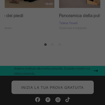
16:00
ne dei piedi
Panoramica della poltr
ti
Tiziana Trovati
 imparare
Osservare e imparare
Amiamo restituire alla nostra comunità. Scoprite i modi in cui
stiamo aiutando.
INIZIA LA TUA PROVA GRATUITA