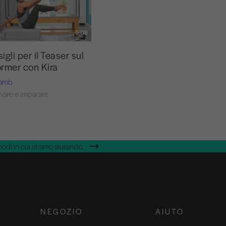
5:08
igli per il Teaser sul
rmer con Kira
Lamb
vare e imparare
modi in cui stiamo aiutando.
NEGOZIO
AIUTO