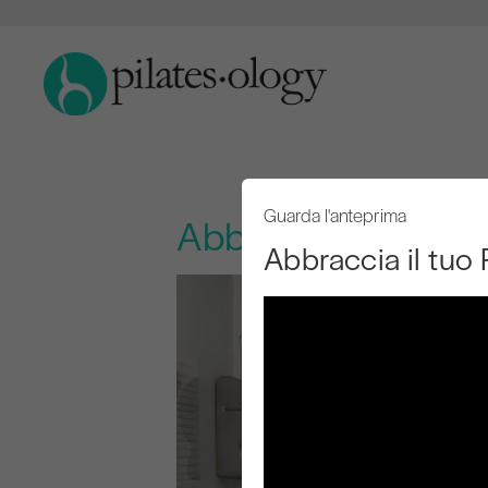
Guarda l'anteprima
Abbraccia il tuo R
Abbraccia il tuo