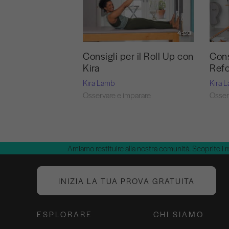
4:30
Consigli per il Roll Up con
Cons
Kira
Refo
Kira Lamb
Kira 
Osservare e imparare
Osser
Amiamo restituire alla nostra comunità. Scoprite i 
INIZIA LA TUA PROVA GRATUITA
ESPLORARE
CHI SIAMO