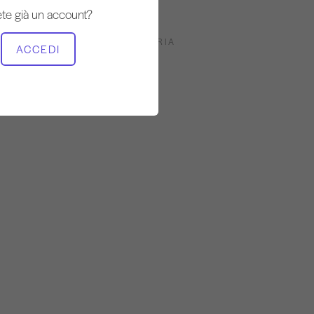
Fermo
te già un account?
ATTREZZATURA NECESSARIA
ACCEDI
Riformatore