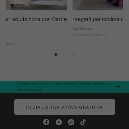
1:27
 per l'equitazione con Carrie
I segreti per rotolare c
Carrie Russo
Osservare e imparare
o
 imparare
Amiamo restituire alla nostra comunità. Scoprite i modi in cui
stiamo aiutando.
INIZIA LA TUA PROVA GRATUITA