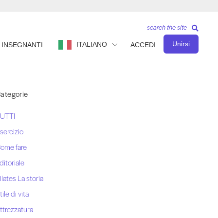
search the site
Unirsi
ITALIANO
INSEGNANTI
ACCEDI
ategorie
UTTI
sercizio
ome fare
ditoriale
ilates La storia
tile di vita
ttrezzatura