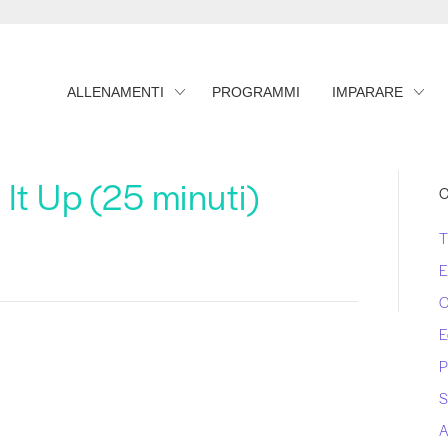
ALLENAMENTI
PROGRAMMI
IMPARARE
 It Up (25 minuti)
C
T
E
C
E
P
S
A