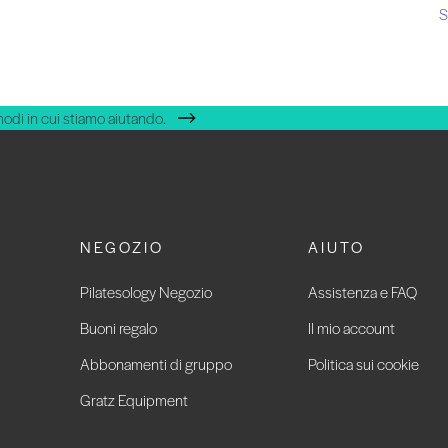
S
modi in cui stiamo aiutando.
NEGOZIO
AIUTO
Pilatesology Negozio
Assistenza e FAQ
Buoni regalo
Il mio account
Abbonamenti di gruppo
Politica sui cookie
Gratz Equipment