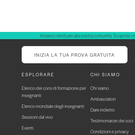
Amiamo restituire alla nostra comunità. Scoprite i 
INIZIA LA TUA PROVA GRATUITA
ESPLORARE
CHI SIAMO
Elenco dei corsi di formazione per
Chi siamo
insegnanti
Ambasciatori
Elenco mondiale degli insegnanti
Dare indietro
Sessioni dal vivo
Testimonianze dei soci
Eventi
Condizioni e privacy