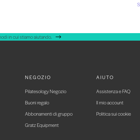
S
modi in cui stiamo aiutando.
NEGOZIO
AIUTO
Pilatesology Negozio
Assistenza e FAQ
Buoni regalo
Il mio account
Abbonamenti di gruppo
Politica sui cookie
Gratz Equipment