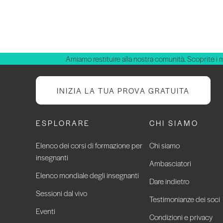
Amiamo restituire alla nostra comunità. Scoprite i 
INIZIA LA TUA PROVA GRATUITA
ESPLORARE
CHI SIAMO
Elenco dei corsi di formazione per
Chi siamo
insegnanti
Ambasciatori
Elenco mondiale degli insegnanti
Dare indietro
Sessioni dal vivo
Testimonianze dei soci
Eventi
Condizioni e privacy