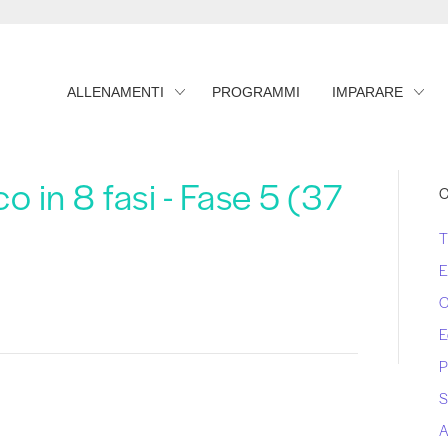
ALLENAMENTI
PROGRAMMI
IMPARARE
o in 8 fasi - Fase 5 (37
C
T
E
C
E
P
S
A