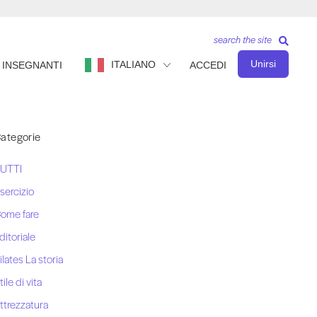
search the site
Unirsi
ITALIANO
INSEGNANTI
ACCEDI
ategorie
UTTI
sercizio
ome fare
ditoriale
ilates La storia
tile di vita
ttrezzatura