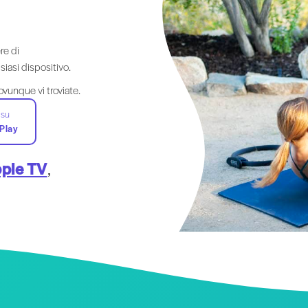
re di
siasi dispositivo.
ovunque vi troviate.
 su
Play
ple TV
,