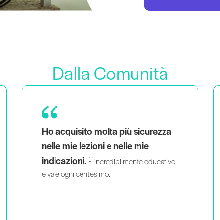
Dalla Comunità
Come mamma di due gemelli che è anche
vedere
una donna nera e queer,
persone che mi somigliano
insegnare con intelligenza e
passione
mi aiuta a sentire che non sono
l'unica persona a fare quello che faccio.