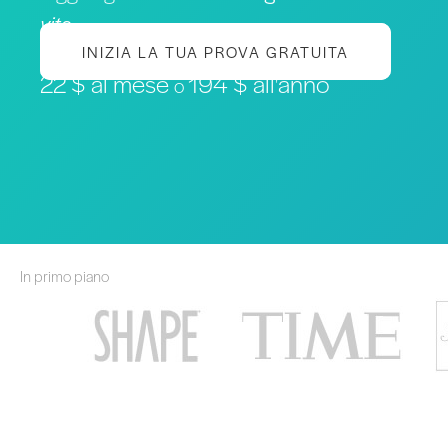
vita
INIZIA LA TUA PROVA GRATUITA
22 $ al mese
194 $ all'anno
o
In primo piano