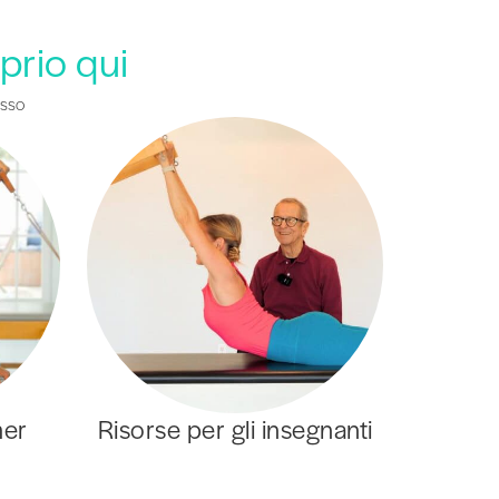
oprio qui
esso
mer
Risorse per gli insegnanti