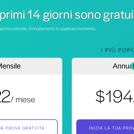
 primi 14 giorni sono gratui
turazione mensile. Annullamento in qualsiasi momento.
I PIÙ POP
ensile
Annua
22
$194
/ mese
TUA PROVA GRATUITA
INIZIA LA TUA PRO