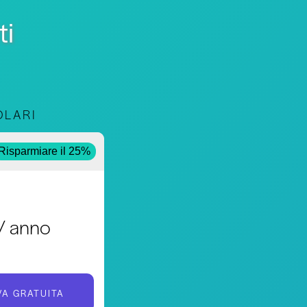
ti
OLARI
le
Risparmiare il 25%
/ anno
VA GRATUITA