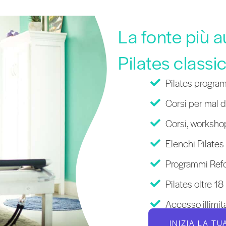
La fonte più 
Pilates classi
Pilates program
Corsi per mal di
Corsi, workshop
Elenchi Pilates
Programmi Refor
Pilates oltre 18
Accesso illimit
INIZIA LA T