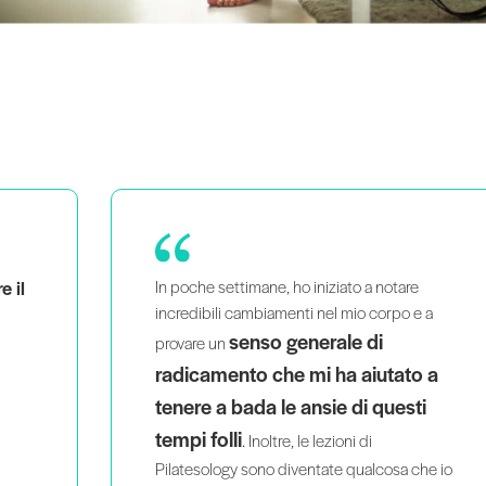
Ho acquisito molta più sicurezza
 a
nelle mie lezioni e nelle mie
indicazioni.
È incredibilmente educativo
 a
e vale ogni centesimo.
i
he io