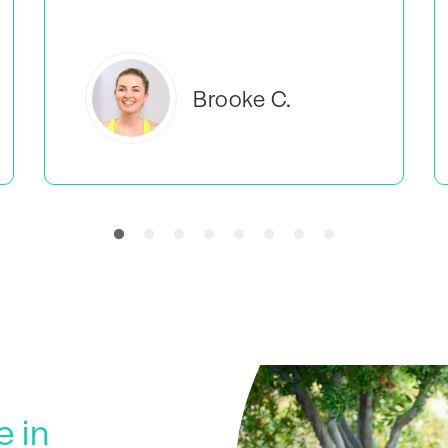
Everlea B.
e in