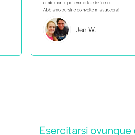
!
Brooke C.
Esercitarsi ovunque 