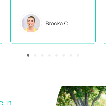
Everlea B.
e in