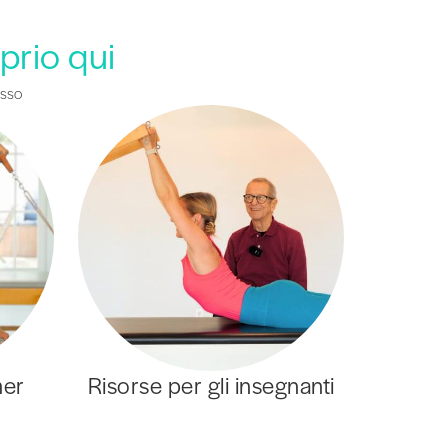
oprio qui
esso
mer
Risorse per gli insegnanti