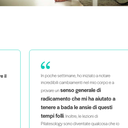
Ho acquisito molta più sicurezza
 a
nelle mie lezioni e nelle mie
indicazioni.
È incredibilmente educativo
 a
e vale ogni centesimo.
i
he io