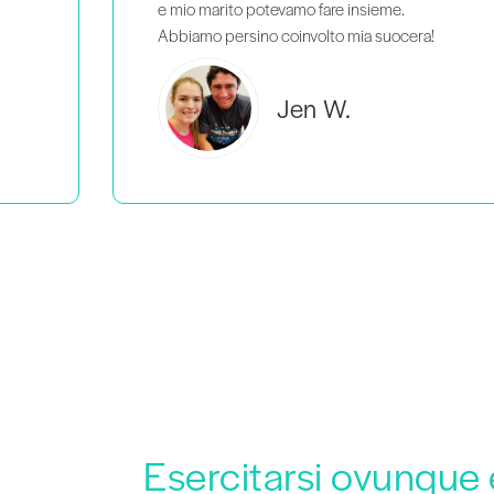
!
Brooke C.
Esercitarsi ovunque 