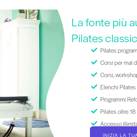
La fonte più 
Pilates classi
Pilates program
Corsi per mal di
Corsi, workshop
Elenchi Pilates
Programmi Refor
Pilates oltre 18
Accesso illimit
INIZIA LA T