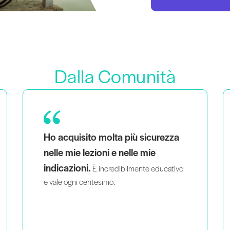
Dalla Comunità
Come mamma di due gemelli che è anche
vedere
una donna nera e queer,
persone che mi somigliano
insegnare con intelligenza e
passione
mi aiuta a sentire che non sono
l'unica persona a fare quello che faccio.