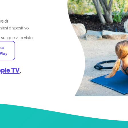
re di
siasi dispositivo.
ovunque vi troviate.
 su
Play
ple TV
,