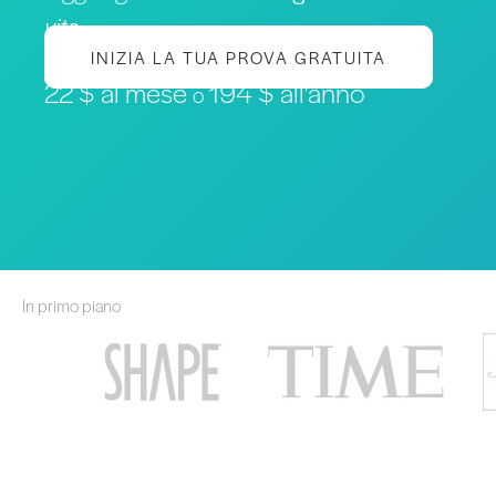
vita
INIZIA LA TUA PROVA GRATUITA
22 $ al mese
194 $ all'anno
o
In primo piano