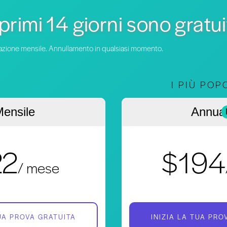
 primi 14 giorni sono gratui
turazione mensile. Annullamento in qualsiasi momento.
I PIÙ POP
ensile
Annua
22
$194
/ mese
TUA PROVA GRATUITA
INIZIA LA TUA PRO