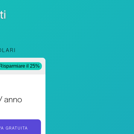
ti
OLARI
le
Risparmiare il 25%
/ anno
VA GRATUITA