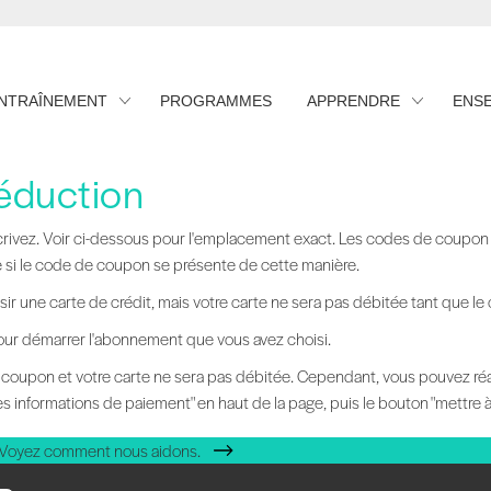
ENTRAÎNEMENT
PROGRAMMES
APPRENDRE
ENS
réduction
rivez. Voir ci-dessous pour l'emplacement exact. Les codes de coupon so
ace si le code de coupon se présente de cette manière.
ir une carte de crédit, mais votre carte ne sera pas débitée tant que le
e pour démarrer l'abonnement que vous avez choisi.
 coupon et votre carte ne sera pas débitée. Cependant, vous pouvez r
es informations de paiement" en haut de la page, puis le bouton "mettre 
 Voyez comment nous aidons.