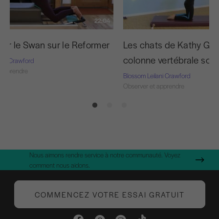
22:04
 sur le Swan sur le Reformer
Les chats de Kathy Gra
colonne vertébrale sou
lani Crawford
 apprendre
Blossom Leilani Crawford
Observer et apprendre
Nous aimons rendre service à notre communauté. Voyez
comment nous aidons.
COMMENCEZ VOTRE ESSAI GRATUIT