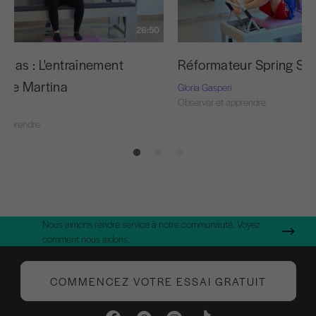
26:50
 cas : L'entraînement
Réformateur Spring Str
l de Martina
Gloria Gasperi
Observer et apprendre
ri
 apprendre
Nous aimons rendre service à notre communauté. Voyez
comment nous aidons.
COMMENCEZ VOTRE ESSAI GRATUIT