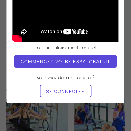
ENSEIGNANT
TEMPO DE
L'ENTRAÎNEMENT
Gloria Gasperi
Stable
MATÉRIEL NÉCESSAIRE
Réformateur
Pour un entraînement complet
TROUVER DES COURS SIMILAIRES POUR
COMMENCEZ VOTRE ESSAI GRATUIT
Avancé
30 - 40 min
Réformateur
Vous avez déjà un compte ?
Autres séances d'entraînement
SE CONNECTER