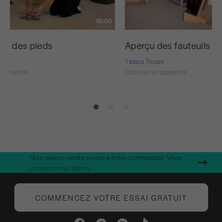
16:00
ion des pieds
Aperçu des fauteuils à
ti
Tiziana Trovati
 apprendre
Observer et apprendre
Nous aimons rendre service à notre communauté. Voyez
comment nous aidons.
COMMENCEZ VOTRE ESSAI GRATUIT