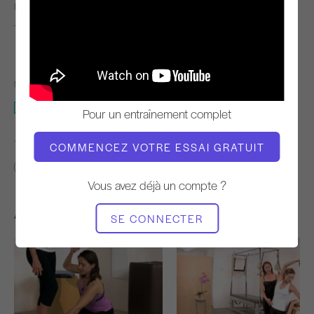
ENSEIGNANT
TEMPO DE
L'ENTRAÎNEMENT
Tiziana Trovati
Stable
MATÉRIEL NÉCESSAIRE
Tapis avec cercle magique
Pour un entraînement complet
TROUVER DES COURS SIMILAIRES POUR
COMMENCEZ VOTRE ESSAI GRATUIT
Avancé
20 - 30 min
Tapis avec cercle magique
Vous avez déjà un compte ?
Autres séances d'entraînement
SE CONNECTER