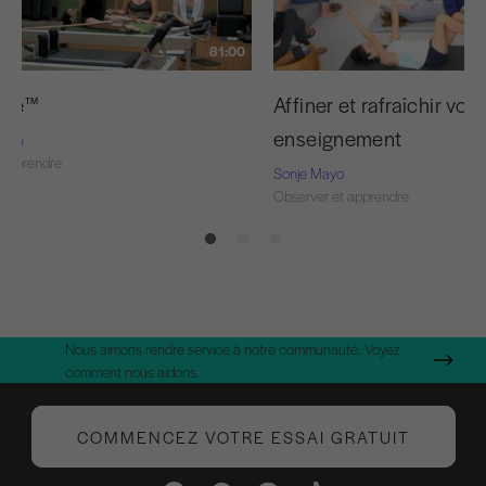
81:00
ouge™
Affiner et rafraîchir votr
enseignement
Nash
 apprendre
Sonje Mayo
Observer et apprendre
Nous aimons rendre service à notre communauté. Voyez
comment nous aidons.
COMMENCEZ VOTRE ESSAI GRATUIT