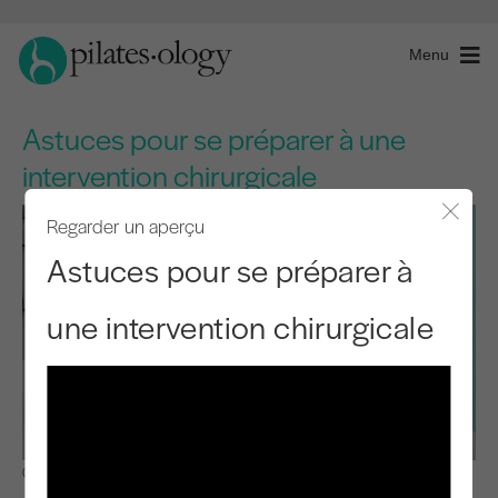
Menu
Astuces pour se préparer à une
intervention chirurgicale
Regarder un aperçu
Fermer
Astuces pour se préparer à
une intervention chirurgicale
Observer et apprendre