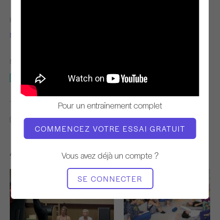
ENSEIGNANT
L'HEURE DE LA VIDÉO
Niedra Gabriel
15:05
MATÉRIEL NÉCESSAIRE
Studio entier
TROUVER DES COURS SIMILAIRES POUR
Pour un entraînement complet
10 - 20 min
Studio entier
COMMENCEZ VOTRE ESSAI GRATUIT
Autres séances d'entraînement
Vous avez déjà un compte ?
SE CONNECTER