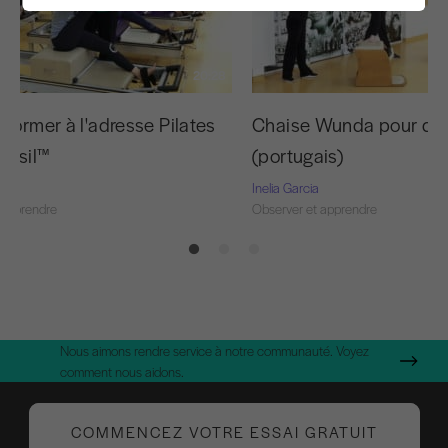
20:28
former à l'adresse Pilates
Chaise Wunda pour da
rasil™
(portugais)
Inelia Garcia
 apprendre
Observer et apprendre
Nous aimons rendre service à notre communauté. Voyez
comment nous aidons.
COMMENCEZ VOTRE ESSAI GRATUIT