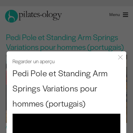
Menu
Pedi Pole et Standing Arm Springs
Variations pour hommes (portugais)
Regarder un aperçu
Fermer
Pedi Pole et Standing Arm
Springs Variations pour
hommes (portugais)
Niveau avancé