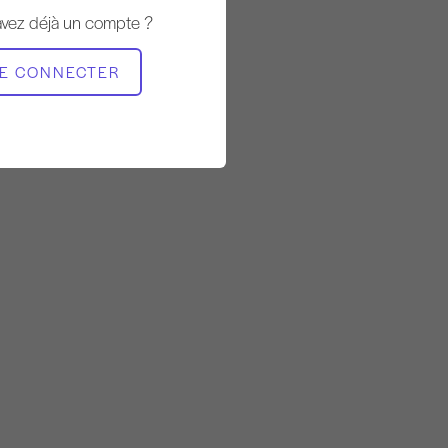
Stable
avez déjà un compte ?
MATÉRIEL NÉCESSAIRE
E CONNECTER
Réformateur