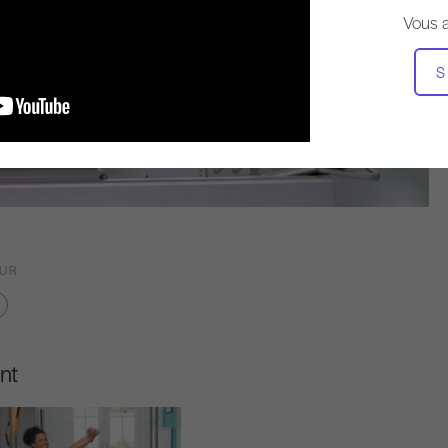
Vous 
S
OUR
nt