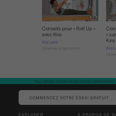
4:30
Conseils pour « Roll Up »
Cons
avec Kira
» su
Kira
Kira Lamb
Kira 
Observer et apprendre
Obser
Nous aimons rendre service à notre communauté.
COMMENCEZ VOTRE ESSAI GRATUIT
EXPLORER
À PROPOS DE 