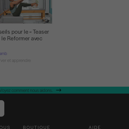
5:08
eils pour le « Teaser
r le Reformer avec
Lamb
ver et apprendre
 Voyez comment nous aidons.
NOUS
BOUTIQUE
AIDE