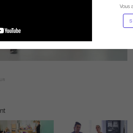
Vous 
S
OUR
nt