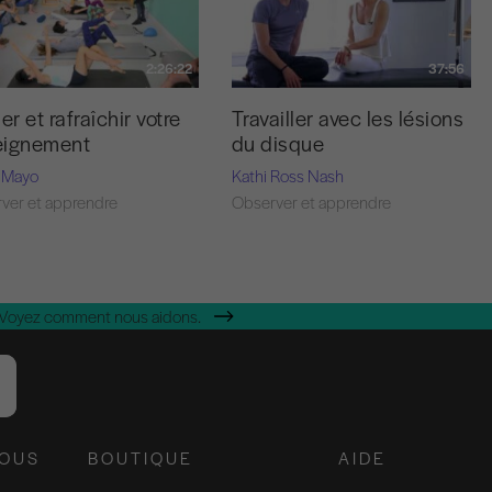
2:26:22
37:56
er et rafraîchir votre
Travailler avec les lésions
eignement
du disque
 Mayo
Kathi Ross Nash
ver et apprendre
Observer et apprendre
 Voyez comment nous aidons.
NOUS
BOUTIQUE
AIDE