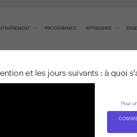
ENTRAÎNEMENT
PROGRAMMES
APPRENDRE
ENS
ntion et les jours suivants : à 
vention et les jours suivants : à quoi s
Pour u
COMME