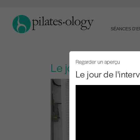
SÉANCES D'
Regarder un aperçu
Le jour de l'interve
Le jour de l'inter