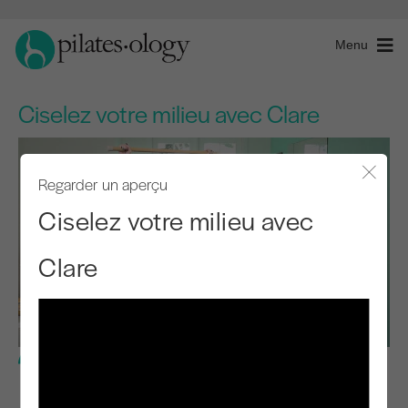
Menu
Ciselez votre milieu avec Clare
Regarder un aperçu
Fermer
Ciselez votre milieu avec
Clare
Niveau intermédiaire