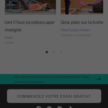
36:19
 dont il faut se préoccuper
Gros plan sur la boîte 
on enseigne
Clare Dunphy Hemani
Observer et apprendre
hy Hemani
 apprendre
Nous aimons rendre service à notre communauté. Voyez
comment nous aidons.
COMMENCEZ VOTRE ESSAI GRATUIT