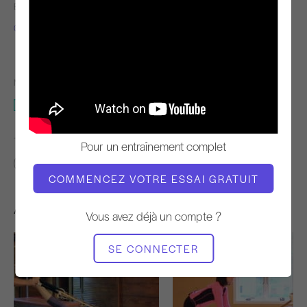
ENSEIGNANT
TEMPO DE
L'ENTRAÎNEMENT
Clare Dunphy Hemani
Stable
MATÉRIEL NÉCESSAIRE
Baril à échelle
TROUVER DES COURS SIMILAIRES POUR
Pour un entraînement complet
Intermédiaire
10 - 20 min
Baril à échelle
COMMENCEZ VOTRE ESSAI GRATUIT
Autres séances d'entraînement
Vous avez déjà un compte ?
SE CONNECTER