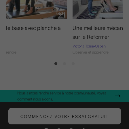
44:31
r de base avec planche à
Une meilleure mécaniqu
sur le Reformer
Victoria Torrie-Capan
 apprendre
Observer et apprendre
Nous aimons rendre service à notre communauté. Voyez
comment nous aidons.
COMMENCEZ VOTRE ESSAI GRATUIT