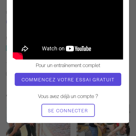
ENSEIGNANT
L'HEURE DE LA VIDÉO
Karen Frischmann
45:12
MATÉRIEL NÉCESSAIRE
Réformateur
TROUVER DES COURS SIMILAIRES POUR
Pour un entraînement complet
40 - 50 min
Réformateur
COMMENCEZ VOTRE ESSAI GRATUIT
Autres séances d'entraînement
Vous avez déjà un compte ?
SE CONNECTER