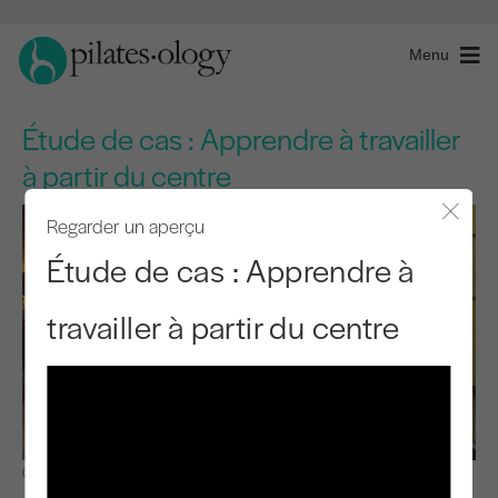
Menu
Étude de cas : Apprendre à travailler
à partir du centre
Regarder un aperçu
Fermer
Étude de cas : Apprendre à
travailler à partir du centre
Observer et apprendre