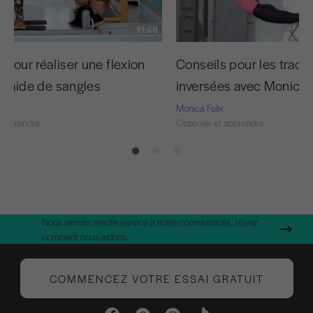
11:48
 pour réaliser une flexion
Conseils pour les tract
à l'aide de sangles
inversées avec Monica
Monica Felix
 apprendre
Observer et apprendre
Nous aimons rendre service à notre communauté. Voyez
comment nous aidons.
COMMENCEZ VOTRE ESSAI GRATUIT