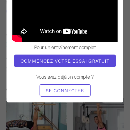
ENSEIGNANT
TEMPO DE
L'ENTRAÎNEMENT
Monica Felix
Stable
MATÉRIEL NÉCESSAIRE
Cadillac
Pour un entraînement complet
TROUVER DES COURS SIMILAIRES POUR
COMMENCEZ VOTRE ESSAI GRATUIT
Avancé
10 - 20 min
Cadillac
Vous avez déjà un compte ?
Autres séances d'entraînement
SE CONNECTER