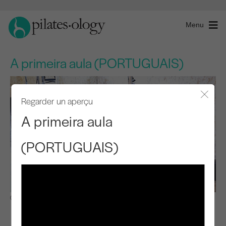
Menu
A primeira aula (PORTUGUAIS)
Regarder un aperçu
Fermer
A primeira aula
(PORTUGUAIS)
Observer et apprendre