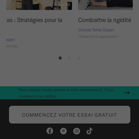
49:30
 cas : Stratégies pour la
Combattre la rigidité É
e
Victoria Torrie-Capan
Observer et apprendre
rie-Capan
 apprendre
Nous aimons rendre service à notre communauté. Voyez
comment nous aidons.
COMMENCEZ VOTRE ESSAI GRATUIT