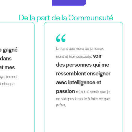
De la part de la Communauté
En tant que mère de jumeaux,
En
voir
j'
noire et homosexuelle,
des personnes qui me
la
ressemblent enseigner
m'
avec intelligence et
m
passion
fon
m'aide à sentir que je
ne suis pas la seule à faire ce que
je fais.