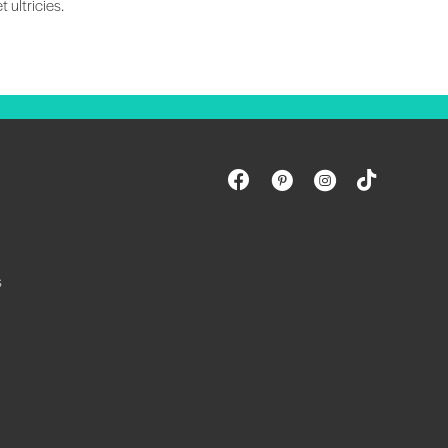
 ultricies.
s