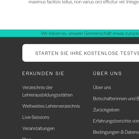
maximus facilisis tellus, non varius orci efficitur vel. In
Wir lieben es, unserer Gemeinschaft etwas zurück
STARTEN SIE IHRE KOSTENLOSE TESTV
ERKUNDEN SIE
ÜBER UNS
Verzeichnis der
Über uns
Lehrerausbildungsstätten
Botschafterinnen und B
Weltweites Lehrerverzeichnis
Zurückgeben
Live-Sessions
Erfahrungsberichte von
Veranstaltungen
Bedingungen & Datens