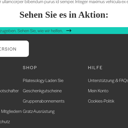
teger ullamcorper bibendum purus id semper. Integer maximus vehicula ex et
Sehen Sie es in Aktion:
zugeben. Sehen Sie, wie wir helfen.
ERSION
SHOP
HILFE
Pilatesology Laden Sie
Unterstützung & FAQ
otschafter
Geschenkgutscheine
Mein Konto
Gruppenabonnements
Cookies-Politik
 Mitgliedern
Gratz-Ausrüstung
chutz