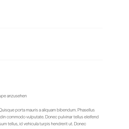
lupe anzusehen
s. Quisque porta mauris a aliquam bibendum. Phasellus
itudin commodo vulputate. Donec pulvinar tellus eleifend
um tellus, id vehicula turpis hendrerit ut. Donec