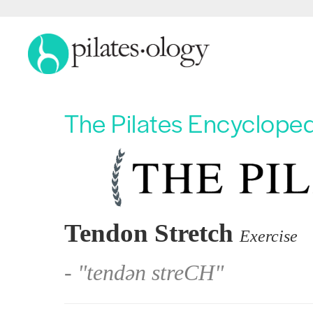
The Pilates Encyclope
Tendon Stretch
Exercise
- "tendən streCH"